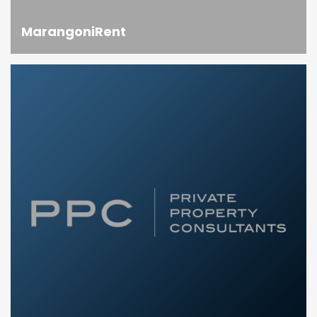
MarangoniRent