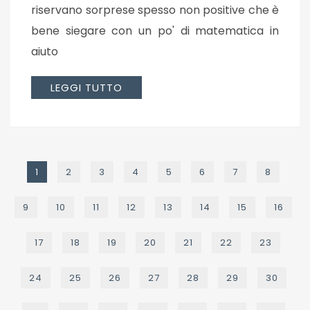
riservano sorprese spesso non positive che è
bene siegare con un po' di matematica in
aiuto
LEGGI TUTTO
1
2
3
4
5
6
7
8
9
10
11
12
13
14
15
16
17
18
19
20
21
22
23
24
25
26
27
28
29
30