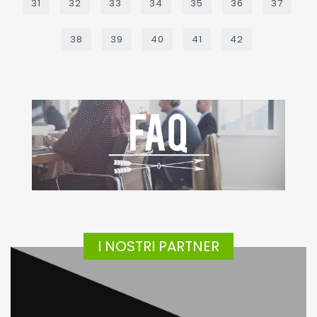
31
32
33
34
35
36
37
38
39
40
41
42
I NOSTRI PARTNER